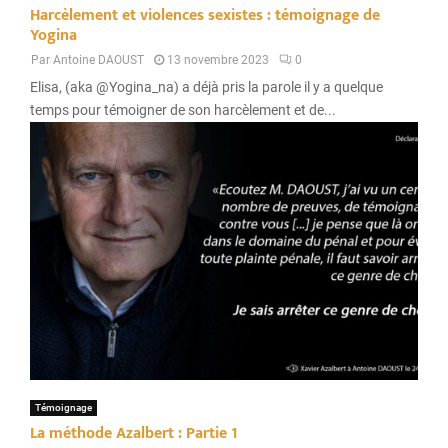
Harcèlement et violences sexistes : témoignage de
Yogina
Par
Antoine DAOUST
13 novembre 2023
0
Elisa, (aka @Yogina_na) a déjà pris la parole il y a quelque
temps pour témoigner de son harcèlement et de...
Témoignage
La méthode Azalbert : Partie 1